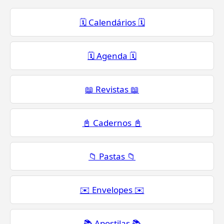
🗓️ Calendários 🗓️
🗓️ Agenda 🗓️
📖 Revistas 📖
📓 Cadernos 📓
📁 Pastas 📁
✉️ Envelopes ✉️
📚 Apostilas 📚