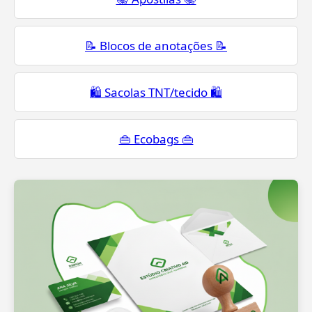
📝 Blocos de anotações 📝
🛍️ Sacolas TNT/tecido 🛍️
👜 Ecobags 👜