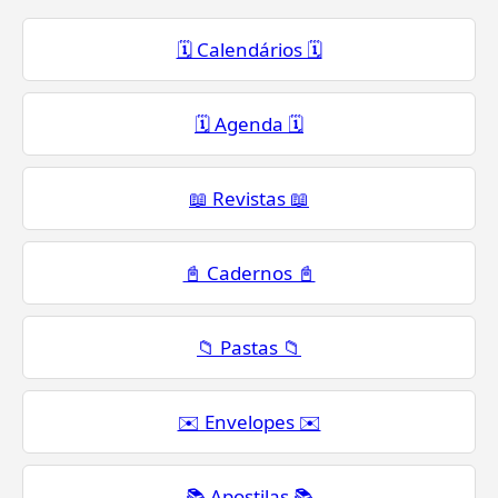
🗓️ Calendários 🗓️
🗓️ Agenda 🗓️
📖 Revistas 📖
📓 Cadernos 📓
📁 Pastas 📁
✉️ Envelopes ✉️
📚 Apostilas 📚