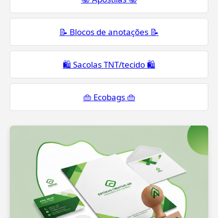
📝 Blocos de anotações 📝
🛍️ Sacolas TNT/tecido 🛍️
👜 Ecobags 👜